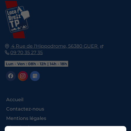
4 Rue de l'Hippodrome,
56380
GUER
09 70 35 27 35
Lun - Ven : 08h - 12h | 14h - 18h
Accueil
Contactez-nous
Mentions légales
Plan du site